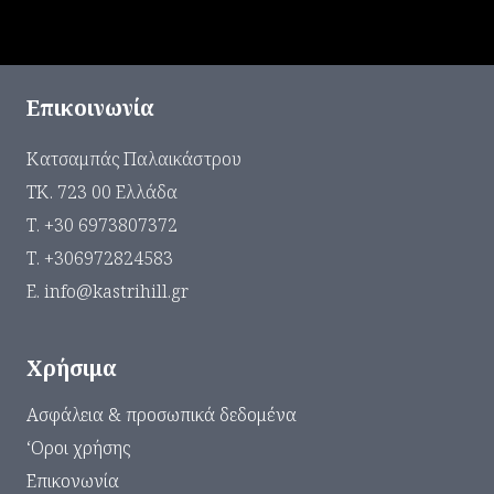
Επικοινωνία
Κατσαμπάς Παλαικάστρου
ΤΚ. 723 00 Ελλάδα
Τ. +30 6973807372
Τ. +306972824583
Ε. info@kastrihill.gr
Χρήσιμα
Ασφάλεια & προσωπικά δεδομένα
‘Οροι χρήσης
Επικονωνία